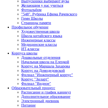
Выпускники выбирают вузы
Желающим у нас учиться
Фотоальбом
"548". Рубрика Ефима Рачевского
Гимн Школы
Страницы памяти
Профильное обучение
Художественная школа
Школа китайского языка
Инженерные классы
Медицинские классы
ИТ-классы
Корпуса школы
Дошкольные отделения
Начальная школа на Елецкой
Корпус на Маршала Захарова
Корпус на Домодедовской
Филиал "Инженерный корпус"
Корпус "Зиларт"
Филиал "Видное"
Образовательный процесс
Расписание и график каникул
Дополнительное образование
Электронный дневник
Питание