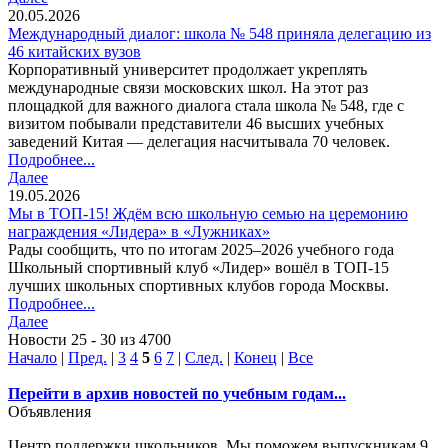
20.05.2026
Международный диалог: школа № 548 приняла делегацию из
46 китайских вузов
Корпоративный университет продолжает укреплять
международные связи московских школ. На этот раз
площадкой для важного диалога стала школа № 548, где с
визитом побывали представители 46 высших учебных
заведений Китая — делегация насчитывала 70 человек.
Подробнее...
Далее
19.05.2026
Мы в ТОП-15! Ждём всю школьную семью на церемонию
награждения «Лидера» в «Лужниках»
Рады сообщить, что по итогам 2025–2026 учебного года
Школьный спортивный клуб «Лидер» вошёл в ТОП-15
лучших школьных спортивных клубов города Москвы.
Подробнее...
Далее
Новости 25 - 30 из 4700
Начало
|
Пред.
|
3
4
5
6
7
|
След.
|
Конец
|
Все
Перейти в архив новостей по учебным годам...
Объявления
Центр поддержки школьников. Мы поможем выпускникам 9